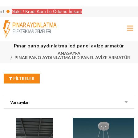
Nakit / Kredi Kartı İle Ödeme İmkanı
leri ile aradığınız her şey burada!
Pınar pano aydınlatma led panel avize armatür
ANASAYFA
PINAR PANO AYDINLATMA LED PANEL AVIZE ARMATÜR
FILTRELER