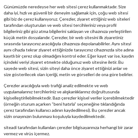
Günümüzde neredeyse her web sitesi çerez kullanmaktadır. Size
daha iyi, hızlı ve güvenli bir deneyim sağlamak için, çoğu web sitesi
gibi biz de çerez kullanıyoruz. Çerezler, ziyaret ettiğiniz web siteleri
tarafından oluşturulan ve web sitesi tercihleriniz veya profil
bilgileriniz gibi göz atma bilgilerini saklayan ve cihazınıza yerleştirilen
küçük metin dosyalarıdır. Çerezler, bir web sitesini ilk ziyaretiniz
sırasında tarayıcınız aracılığıyla cihazınıza depolanabilirler. Aynı siteyi
aynı cihazla tekrar ziyaret ettiğinizde tarayıcınız cihazınızda site adına
kayıtlı bir çerez olup olmadığını kontrol eder. Eğer kayıt var ise, kaydın
içindeki veriyi ziyaret etmekte olduğunuz web sitesine iletir. Bu
sayede web sitesi, sizin siteyi daha önce ziyaret ettiğinizi anlar ve
size gösterilecek olan içeriği, metin ve görselleri de ona göre belirler.
Çerezler aracılığıyla web trafiği analiz edilmekte ve web
uygulamalarınız tercihleriniz ve alışkanlıklarınız doğrultusunda
kişiselleştirilebilmektedir. Bazı çerezler kişisel veriler içerebilmektedir
(örneğin oturum açarken “beni hatırla” seçeneğine tıklandığında
çerez tarafından kullanıcı adının kaydedilmesi). Bu çerezler ancak
sizin onayınızın bulunması koşuluyla kaydedilmektedir.
siteadi tarafından kullanılan çerezler bilgisayarınıza herhangi bir zarar
vermez ve virüs içermez.