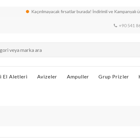
Kaçırılmayacak fırsatlar burada! İndirimli ve Kampanyalı ürünle
+90 541 8
i El Aletleri
Avizeler
Ampuller
Grup Prizler