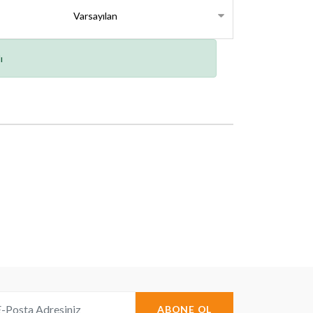
ı
ABONE OL