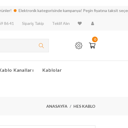
r!
Elektronik kategorisinde kampanya! Peşin fiyatına taksit seçenekleri
69 86 41
Sipariş Takip
Teklif Alın
0
Kablo Kanalları
Kablolar
ANASAYFA
HES KABLO