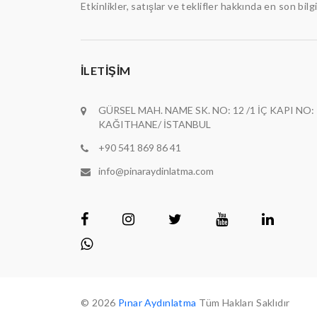
Etkinlikler, satışlar ve teklifler hakkında en son bilg
İLETIŞIM
GÜRSEL MAH. NAME SK. NO: 12 /1 İÇ KAPI NO: 
KAĞITHANE/ İSTANBUL
+90 541 869 86 41
info@pinaraydinlatma.com
© 2026
Pınar Aydınlatma
Tüm Hakları Saklıdır