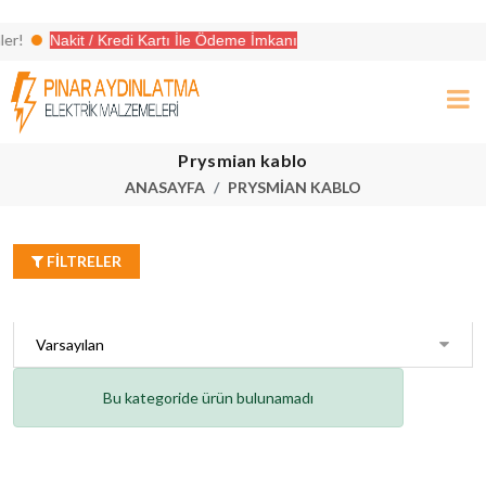
r!
Nakit / Kredi Kartı İle Ödeme İmkanı
ekleri ile aradığınız her şey burada!
Prysmian kablo
ANASAYFA
PRYSMIAN KABLO
FILTRELER
Bu kategoride ürün bulunamadı