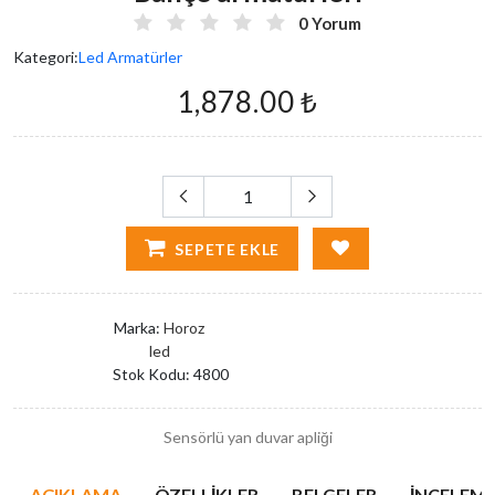
0 Yorum
Kategori:
Led Armatürler
1,878.00 ₺
SEPETE EKLE
Marka:
Horoz
led
Stok Kodu:
4800
Sensörlü yan duvar apliği
AÇIKLAMA
ÖZELLIKLER
BELGELER
İNCELEMEL