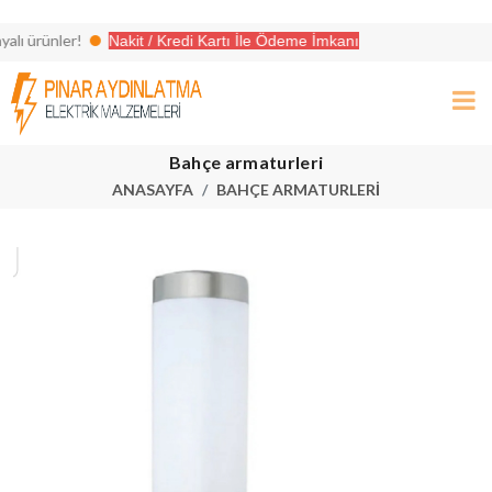
ı ürünler!
Nakit / Kredi Kartı İle Ödeme İmkanı
it seçenekleri ile aradığınız her şey burada!
Bahçe armaturleri
ANASAYFA
BAHÇE ARMATURLERI