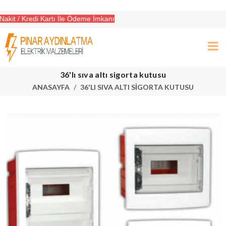
it / Kredi Kartı İle Ödeme İmkanı
 aradığınız her şey burada!
36'lı sıva altı sigorta kutusu
ANASAYFA
36'LI SIVA ALTI SIGORTA KUTUSU