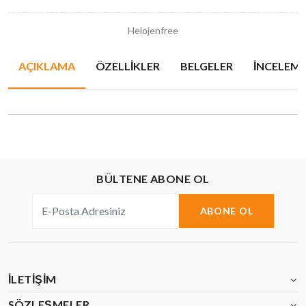
Helojenfree
AÇIKLAMA
ÖZELLIKLER
BELGELER
İNCELEMEL
BÜLTENE ABONE OL
ABONE OL
İLETIŞIM
SÖZLEŞMELER